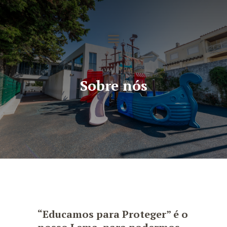
HOME
SOBRE NÓS
ENSINO
SERVIÇOS
GALERIA
Sobre nós
CONTACTOS
DOWNLOADS
“Educamos para Proteger” é o