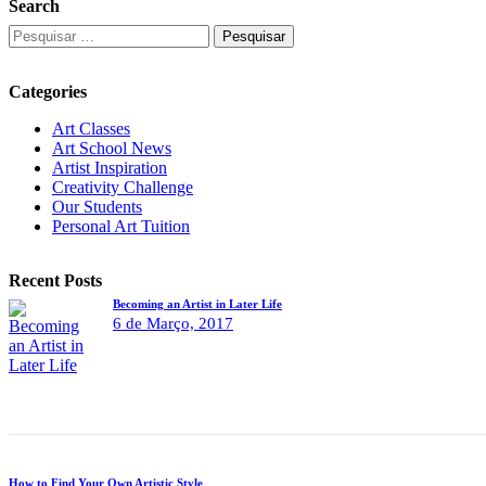
Search
Pesquisar
por:
Categories
Art Classes
Art School News
Artist Inspiration
Creativity Challenge
Our Students
Personal Art Tuition
Recent Posts
Becoming an Artist in Later Life
6 de Março, 2017
How to Find Your Own Artistic Style